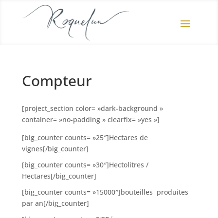
Compteur
[project_section color= »dark-background »
container= »no-padding » clearfix= »yes »]
[big_counter counts= »25″]Hectares de
vignes[/big_counter]
[big_counter counts= »30″]Hectolitres /
Hectares[/big_counter]
[big_counter counts= »15000″]bouteilles produites
par an[/big_counter]